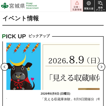
宮城県 Miyagi Prefectural
Government
イベント情報
PICK UP
ピックアップ
2026年8月9日 (日曜日)
202
「見える収蔵庫体験」8月9日開催分（申込は締め切りました）
「
く