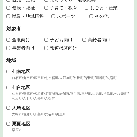
健康・福祉
子育て・教育
しごと・産業
県政・地域情報
スポーツ
その他
対象者
全般向け
子ども向け
高齢者向け
事業者向け
報道機関向け
地域
仙南地区
白石市/角田市/蔵王町/七ヶ宿町/大河原町/村田町/柴田町/川崎町/丸森町
仙台地区
仙台市/塩竈市/名取市/多賀城市/岩沼市/富谷市/亘理町/山元町/松島町/七ヶ浜町/
利府町/大和町/大郷町/大衡村
大崎地区
大崎市/色麻町/加美町/涌谷町/美里町
栗原地区
栗原市