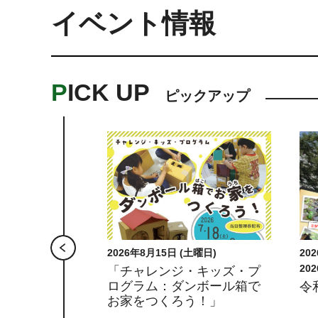
イベント情報
PICK UP
ピックアップ
土曜日)
2026年8月29日 (土曜日) 9時30分～
20
2026年8月30日 (日曜日) 12時00分
20
・キッズ・プ
ンボール箱で
令和8年度 満喫！蔵王の夏
令
う！」
設