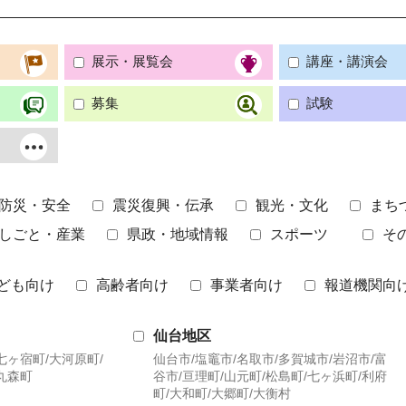
展示・展覧会
講座・講演会
募集
試験
防災・安全
震災復興・伝承
観光・文化
まち
しごと・産業
県政・地域情報
スポーツ
そ
ども向け
高齢者向け
事業者向け
報道機関向
仙台地区
七ヶ宿町/大河原町/
仙台市/塩竈市/名取市/多賀城市/岩沼市/富
丸森町
谷市/亘理町/山元町/松島町/七ヶ浜町/利府
町/大和町/大郷町/大衡村