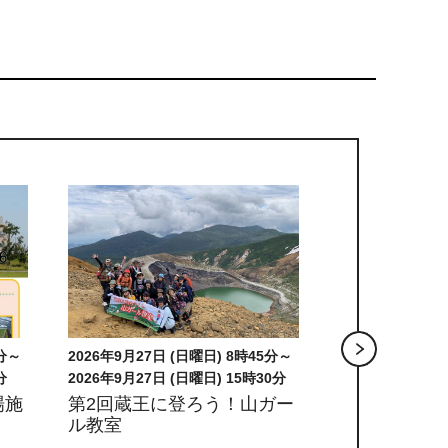
5分～
2026年8月9日 (日曜日)
2026年8月15日 
0分
「見える収蔵庫体験」8月9
「チャレンジ
日開催分（申込は締め切り
ログラム：ダ
ガー
ました）
お家をつくろ