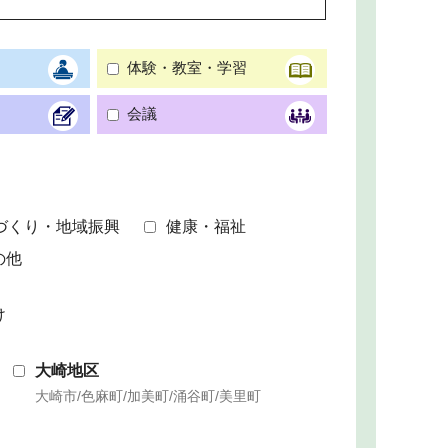
体験・教室・学習
会議
づくり・地域振興
健康・福祉
の他
け
大崎地区
大崎市/色麻町/加美町/涌谷町/美里町