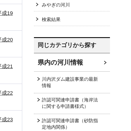
みやぎの河川
成19
検索結果
成20
同じカテゴリから探す
県内の河川情報
成21
川内沢ダム建設事業の最新
情報
成22
許認可関連申請書（海岸法
に関する申請書様式）
成23
許認可関連申請書（砂防指
定地内関係）