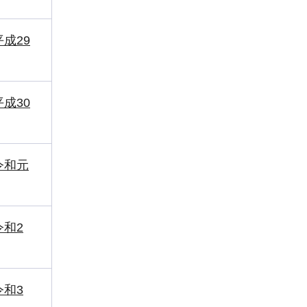
成29
成30
令和元
和2
和3