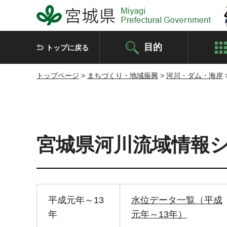
宮城県 Miyagi Prefectural Government
目的
トップに戻る
トップページ
>
まちづくり・地域振興
>
河川・ダム・海岸
宮城県河川流域情報
平成元年～13
水位データ一覧（平成
年
元年～13年）