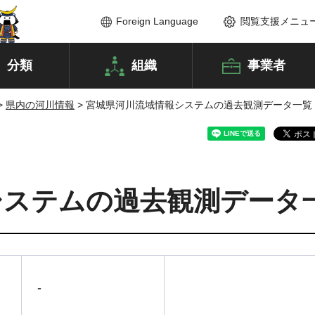
Foreign Language
閲覧支援メニュ
分類
組織
事業者
>
県内の河川情報
> 宮城県河川流域情報システムの過去観測データ一覧
システムの過去観測データ
-