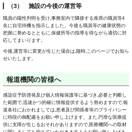
（3） 施設の今後の運営等
職員の陽性判明を受け,事務室内で隣接する座席の職員等4
名に自宅待機を指示しました。今後も職員等の健康状態の
把握に努めるとともに,保健所等の指導を得ながら適切に対
応してまいります。
今後,運営等に変更が生じた場合は,随時,このページでお知ら
せいたします。
報道機関の皆様へ
感染症予防啓発及び個人情報保護等に基づき,必要と判断し
た範囲で,迅速かつ的確に情報提供するよう努めますので,報
道各社におかれましては,患者及び関係者等のプライバシー
に特段の御配慮をお願い申し上げます。また,円滑な医療提
供に支障が生じるおそれがありますので,医療機関への取材
に関しましても控えていただきますようお願い申し上げま