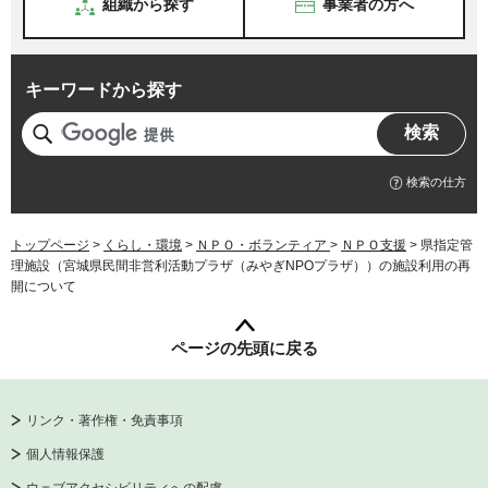
組織から探す
事業者の方へ
キーワードから探す
検索の仕方
トップページ
>
くらし・環境
>
ＮＰＯ・ボランティア
>
ＮＰＯ支援
> 県指定管
理施設（宮城県民間非営利活動プラザ（みやぎNPOプラザ））の施設利用の再
開について
ページの先頭に戻る
リンク・著作権・免責事項
個人情報保護
ウェブアクセシビリティへの配慮