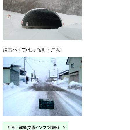
消雪パイプ(七ヶ宿町下戸沢)
計画・施策(交通インフラ情報)