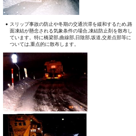
スリップ事故の防止や冬期の交通渋滞を緩和するため,路
面凍結が懸念される気象条件の場合,凍結防止剤を散布し
ています。特に橋梁部,曲線部,日陰部,坂道,交差点部等に
ついては,重点的に散布します。